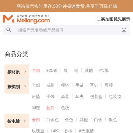
网站展示实时库存,30分钟极速发货,共享千万级仓储
实拍图优先展示
商品分类
全部
925银
银
铜
其他
棉/纸
按材质
全部
戒指
项链
手链
耳钉
耳环
按类别
吊坠
手镯
套装
耳夹
包装盒
包装袋
脚链
配件
色板
全部
白金色
金色
其他
白金
银色
按电镀
玫瑰金
14K
香槟
A无电镀