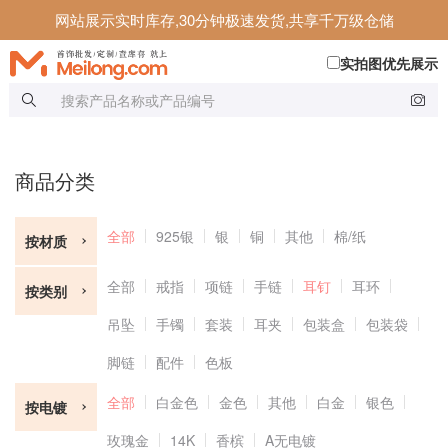
网站展示实时库存,30分钟极速发货,共享千万级仓储
实拍图优先展示
商品分类
全部
925银
银
铜
其他
棉/纸
按材质
全部
戒指
项链
手链
耳钉
耳环
按类别
吊坠
手镯
套装
耳夹
包装盒
包装袋
脚链
配件
色板
全部
白金色
金色
其他
白金
银色
按电镀
玫瑰金
14K
香槟
A无电镀