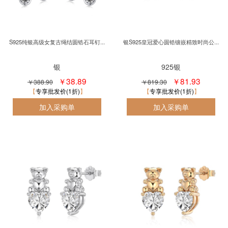
S925纯银高级女复古绳结圆锆石耳钉...
银S925皇冠爱心圆锆镶嵌精致时尚公...
银
925银
￥38.89
￥81.93
￥388.90
￥819.30
专享批发价(1折)
专享批发价(1折)