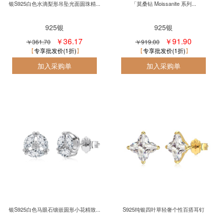
银S925白色水滴梨形吊坠光面圆珠精...
「莫桑钻 Moissanite 系列...
925银
925银
￥36.17
￥91.90
￥361.70
￥919.00
专享批发价(1折)
专享批发价(1折)
银S925白色马眼石镶嵌圆形小花精致...
S925纯银四叶草轻奢个性百搭耳钉