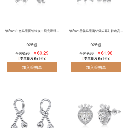
银S925白色马眼圆锆镶嵌白贝壳蝴蝶...
银S925雪花马眼满钻爆闪耳钉轻奢高...
925银
925银
￥60.29
￥61.98
￥602.90
￥619.80
专享批发价(1折)
专享批发价(1折)