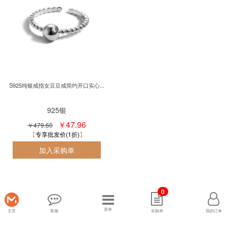
S925纯银戒指女豆豆戒简约开口实心...
925银
￥47.96
￥479.60
专享批发价(1折)
0
菜单
主页
客服
采购单
我的订单