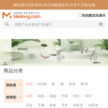
网站展示实时库存,30分钟极速发货,共享千万级仓储
实拍图优先展示
商品分类
全部
925银
银
铜
其他
棉/纸
按材质
全部
戒指
项链
手链
耳钉
耳环
按类别
吊坠
手镯
套装
耳夹
包装盒
包装袋